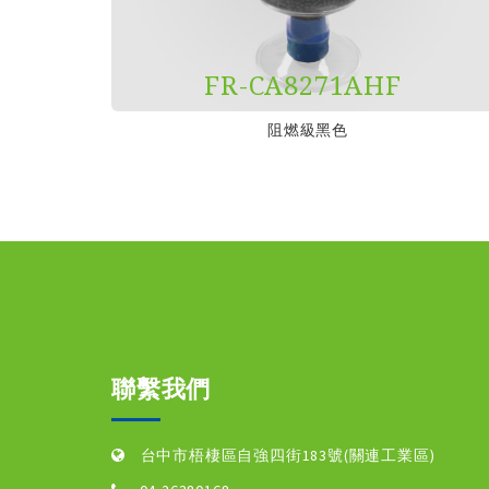
FR-CA8271AHF
阻燃級黑色
聯繫我們
台中市梧棲區自強四街183號(關連工業區)