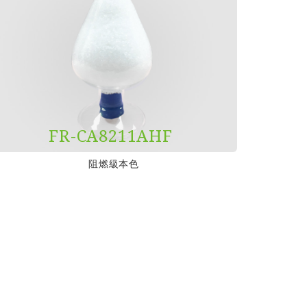
FR-CA8211AHF
阻燃級本色