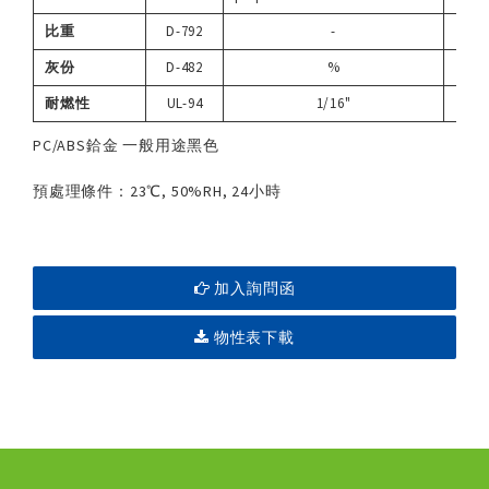
比重
D-792
-
1.
灰份
D-482
%
-
耐燃性
UL-94
1/16"
H
PC/ABS鉿金 一般用途黑色
預處理條件：23℃, 50%RH, 24小時
加入詢問函
物性表下載