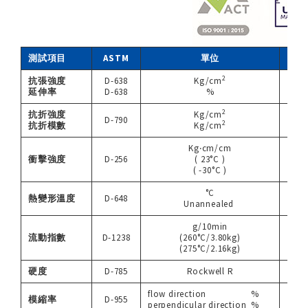
測試項目
ASTM
單位
數
2
抗張強度
D-638
Kg/cm
5
延伸率
D-638
%
40.
2
抗折強度
Kg/cm
10
D-790
2
抗折模數
Kg/cm
240
Kg‧cm/cm
衝擊強度
D-256
( 23°C )
50
( -30°C )
-
°C
熱變形溫度
D-648
9
Unannealed
g/10min
流動指數
D-1238
(260°C/3.80kg)
10
(275°C/2.16kg)
-
硬度
D-785
Rockwell R
11
flow direction
%
0.
模縮率
D-955
perpendicular direction
%
0.