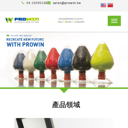
04-26380168
sales@prowin.tw
TOGGLE
NAVIGAT
產品領域